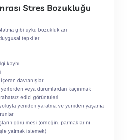
rası Stres Bozukluğu
latma gibi uyku bozuklukları
 duygusal tepkiler
lgi kaybı
i
 içeren davranışlar
irli yerlerden veya durumlardan kaçınmak
rahatsız edici görüntüleri
yoluyla yeniden yaratma ve yeniden yaşama
runlar
ların görülmesi (örneğin, parmaklarını
şle yatmak istemek)