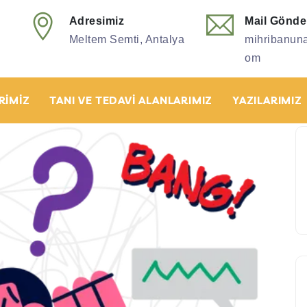
Adresimiz
Mail Gönde
Meltem Semti, Antalya
mihribanun
om
RIMIZ
TANI VE TEDAVI ALANLARIMIZ
YAZILARIMIZ