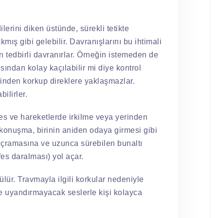
lerini diken üstünde, sürekli tetikte
kmış gibi gelebilir. Davranışlarını bu ihtimali
rı tedbirli davranırlar. Örneğin istemeden de
ısından kolay kaçılabilir mi diye kontrol
inden korkup direklere yaklaşmazlar.
bilirler.
ses ve hareketlerde irkilme veya yerinden
konuşma, birinin aniden odaya girmesi gibi
ıçramasına ve uzunca sürebilen bunaltı
efes daralması) yol açar.
lür. Travmayla ilgili korkular nedeniyle
e uyandırmayacak seslerle kişi kolayca