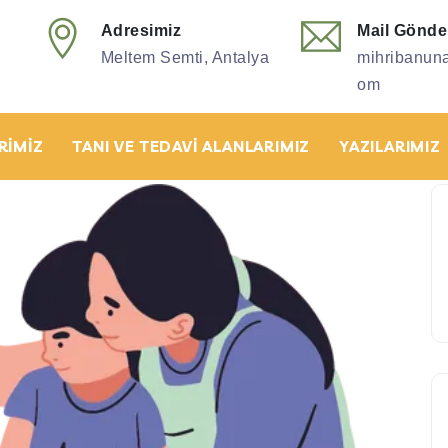
Adresimiz
Mail Gönde
Meltem Semti, Antalya
mihribanun
om
RIMIZ
TANI VE TEDAVI ALANLARIMIZ
YAZILARIMIZ