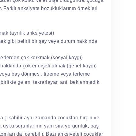
k kadar çok korku ve endişe olduğunda, çocuğa
. Farklı anksiyete bozukluklarının örnekleri
k (ayrılık anksiyetesi)
ek gibi belirli bir şey veya durum hakkında
yerlerden çok korkmak (sosyal kaygı)
 hakkında çok endişeli olmak (genel kaygı)
 veya baş dönmesi, titreme veya terleme
birlikte gelen, tekrarlayan ani, beklenmedik,
a çıkabilir aynı zamanda çocukları hırçın ve
rıca uyku sorunlarının yanı sıra yorgunluk, baş
tomları da içerebilir. Bazı anksiyeteli çocuklar