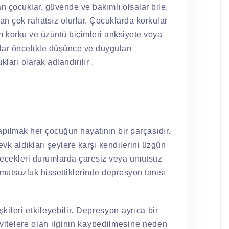
n çocuklar, güvende ve bakımlı olsalar bile,
n çok rahatsız olurlar. Çocuklarda korkular
ırı korku ve üzüntü biçimleri anksiyete veya
ar öncelikle düşünce ve duyguları
ları olarak adlandırılır .
ılmak her çocuğun hayatının bir parçasıdır.
evk aldıkları şeylere karşı kendilerini üzgün
bilecekleri durumlarda çaresiz veya umutsuz
mutsuzluk hissettiklerinde depresyon tanısı
şkileri etkileyebilir. Depresyon ayrıca bir
ivitelere olan ilginin kaybedilmesine neden